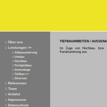
TIEFBAUARBEITEN / AUSSEN
:: Über uns
:: Leistungen >>
Im Zuge von Hochbau- bzw. Ba
Kanalsanierung aus.
:: Altbausanierung
:: Umbau
:: Hochbau
:: Fertigteilbau
:: Demontage
:: Tiefbau >>
:: Diverses
:: Referenzen
:: Team
:: Anfahrt
:: Impressum
:: Datenschutz