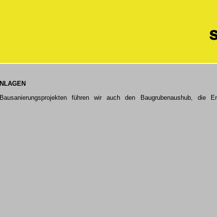
ANLAGEN
usanierungsprojekten führen wir auch den Baugrubenaushub, die Ent