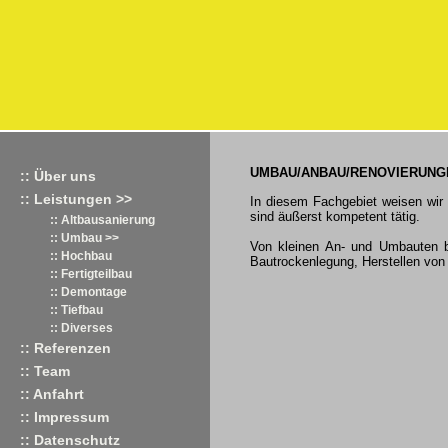
UMBAU/ANBAU/RENOVIERUNG
:: Über uns
:: Leistungen >>
In diesem Fachgebiet weisen wir
sind äußerst kompetent tätig.
:: Altbausanierung
:: Umbau >>
Von kleinen An- und Umbauten b
:: Hochbau
Bautrockenlegung, Herstellen von
:: Fertigteilbau
:: Demontage
:: Tiefbau
:: Diverses
:: Referenzen
:: Team
:: Anfahrt
:: Impressum
:: Datenschutz